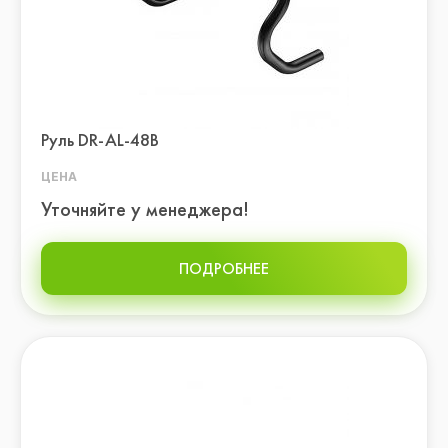
Замок цепи
Шлемы
27.5
Trekking
28
29
Руль DR-AL-48B
700c (sport)
ЦЕНА
Уточняйте у менеджера!
8
ПОДРОБНЕЕ