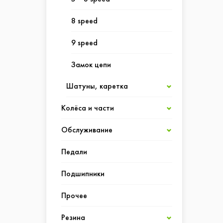
8 speed
9 speed
Замок цепи
Шатуны, каретка
Колёса и части
Каретка
Обслуживание
Втулки
Прочее
Педали
Колёса
Велоаптечки
Шатуны
Подшипники
Оси
Инструмент
Прочее
Спицы
Моющие средства
Резина
Очистители и другое