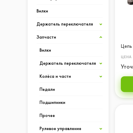
Вилки
Багажники
Держатель переключателя
Велоспидометры
Запчасти
Грипсы, обмотка руля
Литой
Беспроводные
Цепь
Детские велокресла
Фрезерованный
Вилки
Проводные
Грипсы
ЦЕНА
Замки
Держатель переключателя
Обмотка руля
Уточ
Защиты
Колёса и части
Кодовые
Литой
Звуковые сигналы
Педали
На ключ
Фрезерованный
Втулки
Зеркала
Подшипники
Звонки
Колёса
Корзины
Прочее
Сигналы
Оси
Насосы
Рулевое управление
Спицы