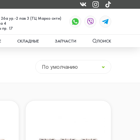
 26а ур.-2 пав 3 (ТЦ Марко сити)
а 4
 пр. 17
Е
СКЛАДНЫЕ
ЗАПЧАСТИ
ПОИСК
По умолчанию