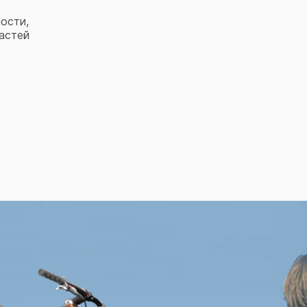
ости,
астей