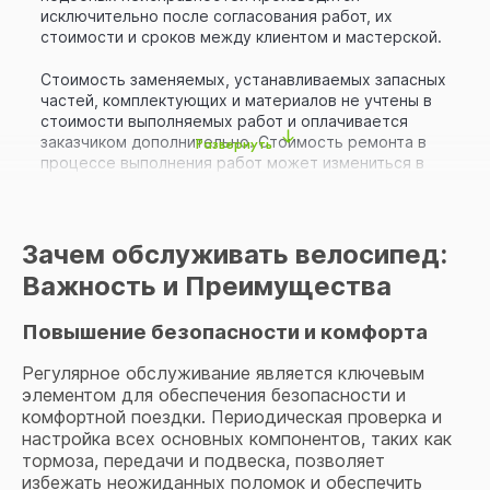
исключительно после согласования работ, их
стоимости и сроков между клиентом и мастерской.
Стоимость заменяемых, устанавливаемых запасных
частей, комплектующих и материалов не учтены в
стоимости выполняемых работ и оплачивается
заказчиком дополнительно. Стоимость ремонта в
Развернуть
процессе выполнения работ может измениться в
связи с неучтенными дополнительными работами по
согласованию с клиентом.
Велосипеды обслуживаются в порядке живой
Зачем обслуживать велосипед:
очереди. Срок выполнения ремонта от 1 до 10 дней в
Важность и Преимущества
зависимости от загруженности мастерской и наличия
необходимых деталей.
Повышение безопасности и комфорта
После завершения ремонта заказчик уведомляется
Регулярное обслуживание является ключевым
путем отправки смс-сообщения на номер, указанный
элементом для обеспечения безопасности и
при сдаче велосипеда на сервис. Важно! Велосипед
бесплатно хранится в мастерской 4 дня. По
комфортной поездки. Периодическая проверка и
завершении бесплатного срока стоимость хранения
настройка всех основных компонентов, таких как
составляет 5 BYN/день.
тормоза, передачи и подвеска, позволяет
избежать неожиданных поломок и обеспечить