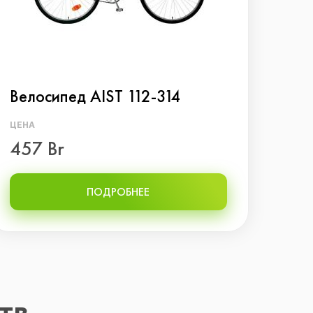
Велосипед AIST 112-314
Вел
ЦЕНА
ЦЕНА
457 Br
461
ПОДРОБНЕЕ
тв