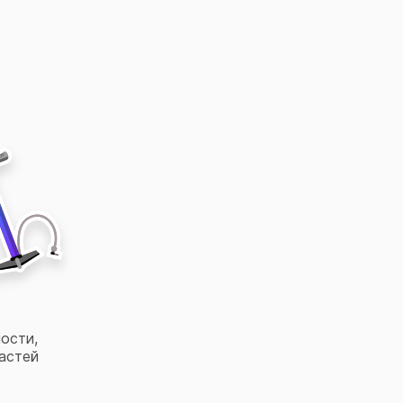
ости,
астей