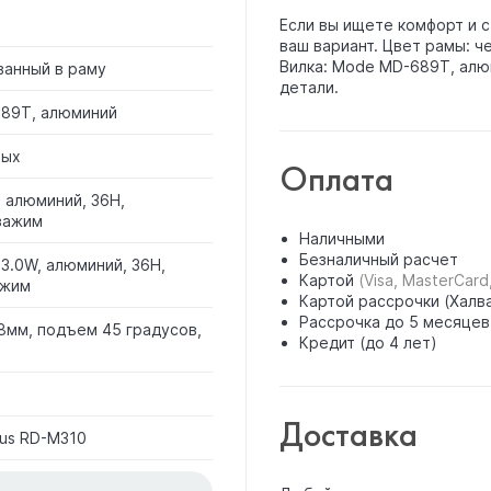
Если вы ищете комфорт и с
ваш вариант. Цвет рамы: ч
Вилка: Mode MD-689T, алю
ванный в раму
детали.
89T, алюминий
лых
Оплата
 алюминий, 36H,
зажим
Наличными
Безналичный расчет
 3.0W, алюминий, 36H,
Картой
(Visa, MasterCard
ажим
Картой рассрочки (Халва
Рассрочка до 5 месяцев
,8мм, подъем 45 градусов,
Кредит (до 4 лет)
Доставка
tus RD-M310