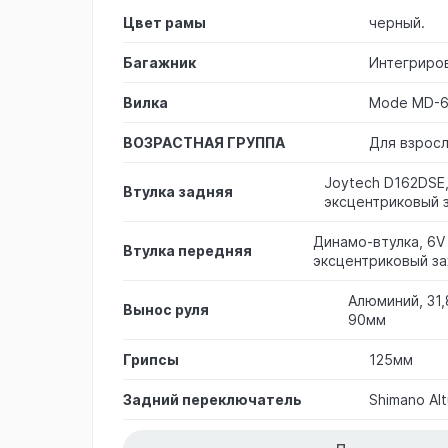
Цвет рамы
черный.
Багажник
Интегриро
Вилка
Mode MD-6
ВОЗРАСТНАЯ ГРУППА
Для взрос
Joytech D162DSE,
Втулка задняя
эксцентриковый 
Динамо-втулка, 6V
Втулка передняя
эксцентриковый з
Алюминий, 31
Вынос руля
90мм
Грипсы
125мм
Задний переключатель
Shimano Al