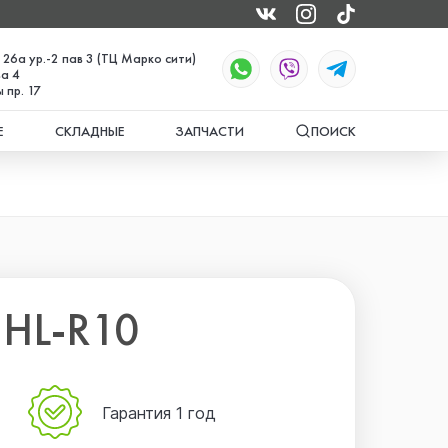
 26а ур.-2 пав 3 (ТЦ Марко сити)
а 4
 пр. 17
Е
СКЛАДНЫЕ
ЗАПЧАСТИ
ПОИСК
 HL-R10
Гарантия 1 год