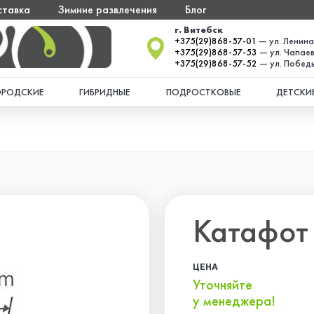
ставка
Зимние развлечения
Блог
г. Витебск
+375(29)868-57-01
— ул. Ленина
+375(29)868-57-53
— ул. Чапаев
+375(29)868-57-52
— ул. Победы
ОРОДСКИЕ
ГИБРИДНЫЕ
ПОДРОСТКОВЫЕ
ДЕТСКИ
Катафот
ЦЕНА
Уточняйте
у менеджера!