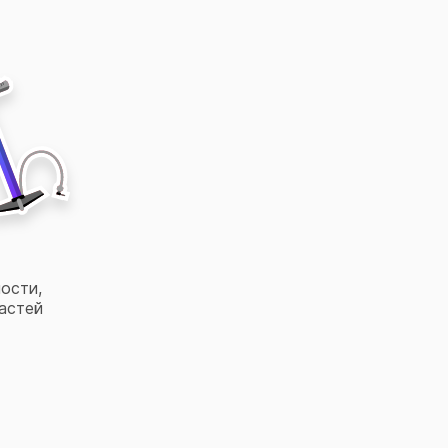
ости,
астей