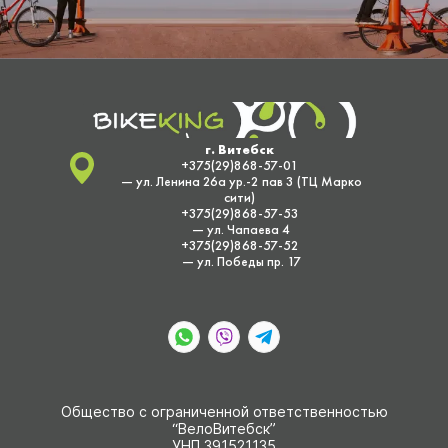
г. Витебск
+375(29)868-57-01
— ул. Ленина 26а ур.-2 пав 3 (ТЦ Марко
сити)
+375(29)868-57-53
— ул. Чапаева 4
+375(29)868-57-52
— ул. Победы пр. 17
Общество с ограниченной ответственностью
“ВелоВитебск”
УНП 391521135