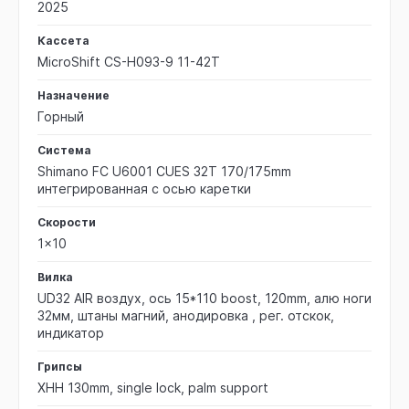
2025
Кассета
MicroShift CS-H093-9 11-42T
Назначение
Горный
Система
Shimano FC U6001 CUES 32T 170/175mm
интегрированная с осью каретки
Скорости
1x10
Вилка
UD32 AIR воздух, ось 15*110 boost, 120mm, алю ноги
32мм, штаны магний, анодировка , рег. отскок,
индикатор
Грипсы
XHH 130mm, single lock, palm support