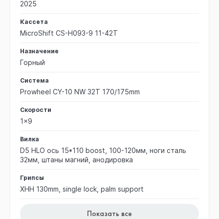
2025
Кассета
MicroShift CS-H093-9 11-42T
Назначение
Горный
Система
Prowheel CY-10 NW 32T 170/175mm
Скорости
1x9
Вилка
D5 HLO ось 15*110 boost, 100-120мм, ноги сталь
32мм, штаны магний, анодировка
Грипсы
XHH 130mm, single lock, palm support
Показать все