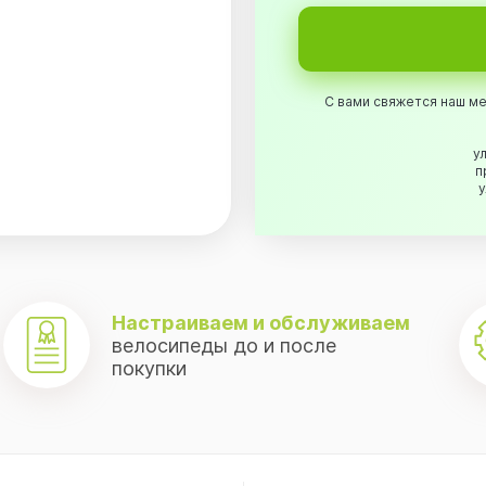
С вами свяжется наш ме
ул
п
у
.
Настраиваем и обслуживаем
велосипеды до и после
покупки