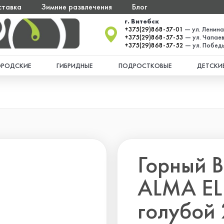
ставка
Зимние развлечения
Блог
г. Витебск
+375(29)868-57-01
— ул. Ленина
+375(29)868-57-53
— ул. Чапаев
+375(29)868-57-52
— ул. Победы
ОРОДСКИЕ
ГИБРИДНЫЕ
ПОДРОСТКОВЫЕ
ДЕТСКИ
Горный В
ALMA ELI
голубой