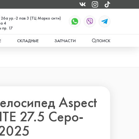
 26а ур.-2 пав 3 (ТЦ Марко сити)
а 4
 пр. 17
Е
СКЛАДНЫЕ
ЗАПЧАСТИ
ПОИСК
елосипед Aspect
TE 27.5 Серо-
 2025