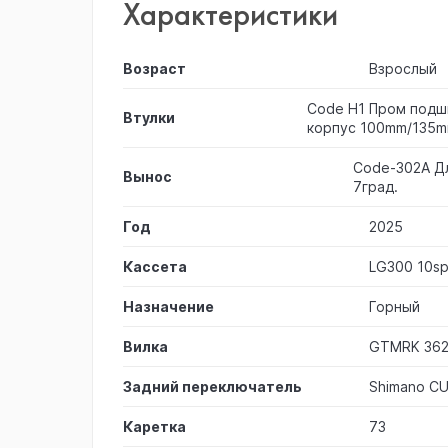
Характеристики
Возраст
Взрослый
Code H1 Пром подш
Втулки
корпус 100mm/135m
Code-302A Дл
Вынос
7град.
Год
2025
Кассета
LG300 10sp
Назначение
Горный
Вилка
GTMRK 36
Задний переключатель
Shimano C
Каретка
73