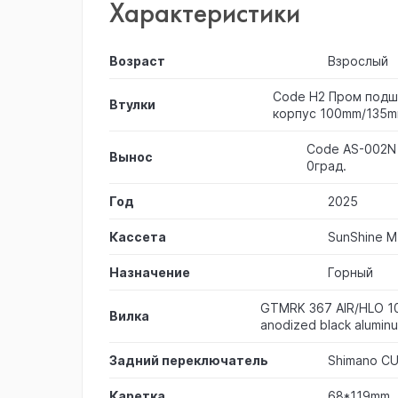
Характеристики
Возраст
Взрослый
Code H2 Пром подш
Втулки
корпус 100mm/135m
Code AS-002N 
Вынос
0град.
Год
2025
Кассета
SunShine 
Назначение
Горный
GTMRK 367 AIR/HLO 1
Вилка
anodized black alumin
Задний переключатель
Shimano CU
Каретка
68*119mm