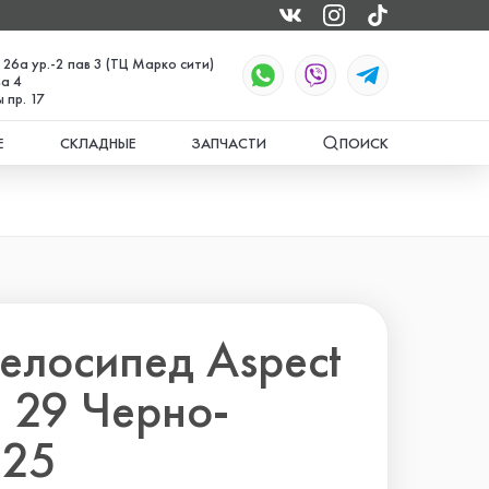
 26а ур.-2 пав 3 (ТЦ Марко сити)
а 4
 пр. 17
Е
СКЛАДНЫЕ
ЗАПЧАСТИ
ПОИСК
елосипед Aspect
E 29 Черно-
025