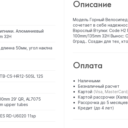
Описание
Модель Горный Велосипед A
сочетает в себе надежност
Взрослый Втулки: Code H2
ипники. Алюминиевый
100mm/135mm 32H Вынос: C
m 32H
0град.. Создан для тех, кт
длинна 50мм, угол наклна
Оплата
MTB-CS-HR12-50SL 12S
Наличными
Безналичный расчет
Картой
(Visa, MasterCard
Картой рассрочки (Халва
00mm 29' QR, AL7075
Рассрочка до 5 месяцев
um upper tubes
Кредит (до 4 лет)
ES RD-U6020 11sp