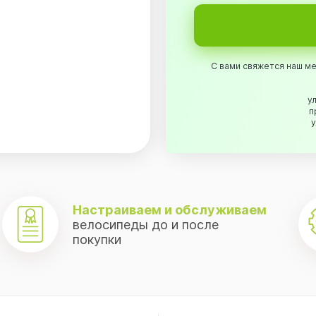
С вами свяжется наш ме
ул
п
у
.
Настраиваем и обслуживаем
велосипеды до и после
покупки